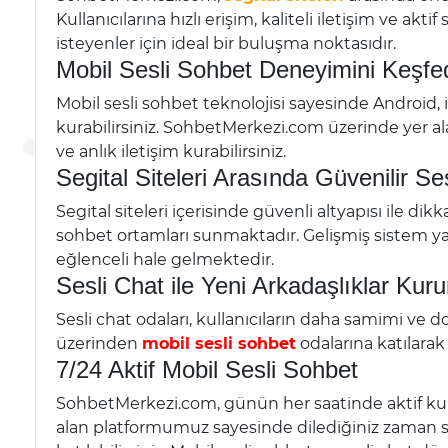
Kullanıcılarına hızlı erişim, kaliteli iletişim ve a
isteyenler için ideal bir buluşma noktasıdır.
Mobil Sesli Sohbet Deneyimini Keşfe
Mobil sesli sohbet teknolojisi sayesinde Android,
kurabilirsiniz. SohbetMerkezi.com üzerinde yer alan s
ve anlık iletişim kurabilirsiniz.
Segital Siteleri Arasında Güvenilir S
Segital siteleri içerisinde güvenli altyapısı ile di
sohbet ortamları sunmaktadır. Gelişmiş sistem ya
eğlenceli hale gelmektedir.
Sesli Chat ile Yeni Arkadaşlıklar Kur
Sesli chat odaları, kullanıcıların daha samimi ve
üzerinden
mobil sesli sohbet
odalarına katılarak 
7/24 Aktif Mobil Sesli Sohbet
SohbetMerkezi.com, günün her saatinde aktif kull
alan platformumuz sayesinde dilediğiniz zaman ses