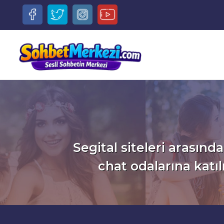
Segital siteleri arasınd
chat odalarına katı