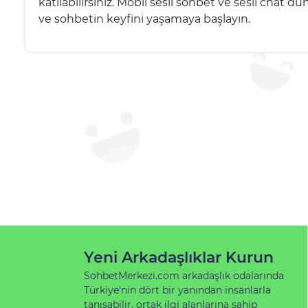
katılabilirsiniz. Mobil sesli sohbet ve sesli chat
ve sohbetin keyfini yaşamaya başlayın.
Yeni Arkadaşlıklar Kurun
SohbetMerkezi.com arkadaşlık odalarında
Türkiye'nin dört bir yanından insanlarla
tanışabilir, ortak ilgi alanlarına sahip