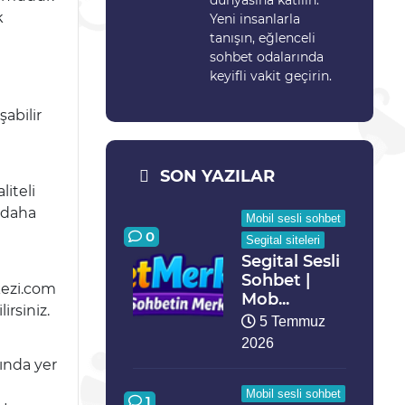
dünyasına katılın.
k
Yeni insanlarla
tanışın, eğlenceli
sohbet odalarında
keyifli vakit geçirin.
şabilir
SON YAZILAR
liteli
 daha
Mobil sesli sohbet
0
Segital siteleri
Segital Sesli
Sohbet |
kezi.com
Mob...
irsiniz.
5 Temmuz
2026
ında yer
Mobil sesli sohbet
1