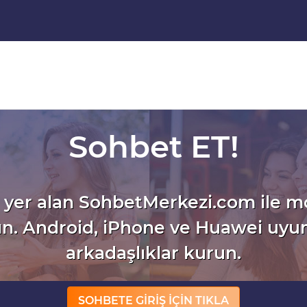
Sohbet ET!
a yer alan SohbetMerkezi.com ile mo
lın. Android, iPhone ve Huawei uy
arkadaşlıklar kurun.
SOHBETE GİRİŞ İÇİN TIKLA